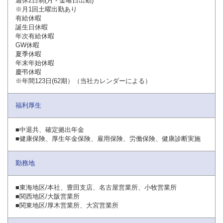
週休2日制(月 - 金曜日出勤)
※月1回土曜出勤あり
有給休暇
誕生日休暇
年次有給休暇
GW休暇
夏季休暇
年末年始休暇
慶弔休暇
※年間123日(62期）（当社カレンダーによる）
福利厚生
■中退共、確定拠出年金
■健康保険、厚生年金保険、雇用保険、労働保険、健康診断実施
勤務地
■東海地区/本社、豊田支店、名古屋営業所、小牧営業所
■関西地区/大阪営業所
■関東地区/厚木営業所、大宮営業所