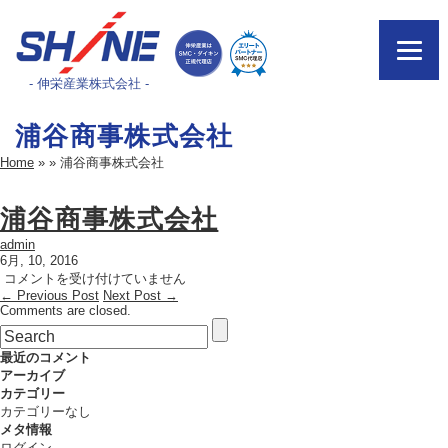
- 伸栄産業株式会社 -
浦谷商事株式会社
Home
»
»
浦谷商事株式会社
浦谷商事株式会社
admin
6月, 10, 2016
浦
コメントを受け付けていません
← Previous Post
谷
Next Post →
Comments are closed.
商
事
株
最近のコメント
式
アーカイブ
会
カテゴリー
社
カテゴリーなし
は
メタ情報
ログイン