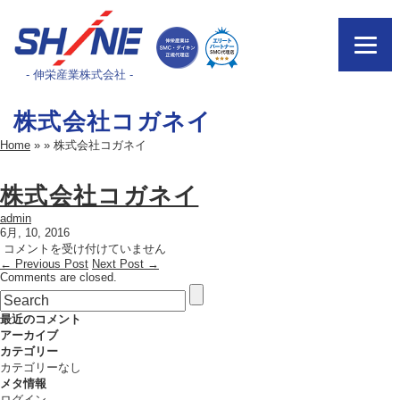
- 伸栄産業株式会社 -
株式会社コガネイ
Home
»
»
株式会社コガネイ
株式会社コガネイ
admin
6月, 10, 2016
株
コメントを受け付けていません
← Previous Post
式
Next Post →
Comments are closed.
会
社
コ
最近のコメント
ガ
アーカイブ
ネ
カテゴリー
イ
カテゴリーなし
は
メタ情報
ログイン