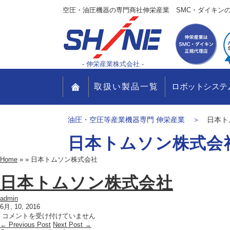
空圧・油圧機器の専門商社
伸栄産業
SMC・ダイキン
- 伸栄産業株式会社 -
取扱い製品一覧
ロボットシステ
油圧・空圧等産業機器専門 伸栄産業
日本ト
日本トムソン株式会
Home
»
»
日本トムソン株式会社
日本トムソン株式会社
admin
6月, 10, 2016
日
コメントを受け付けていません
← Previous Post
本
Next Post →