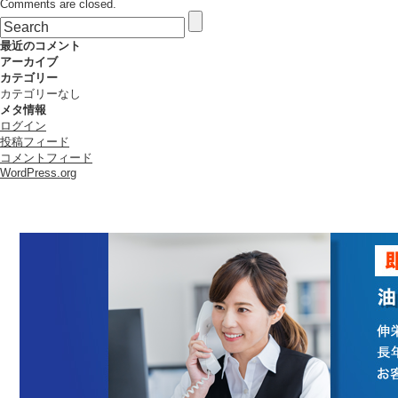
Comments are closed.
ト
ム
ソ
最近のコメント
ン
アーカイブ
株
カテゴリー
式
カテゴリーなし
会
メタ情報
社
ログイン
は
投稿フィード
コメントフィード
WordPress.org