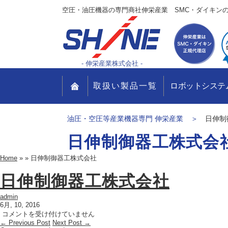
空圧・油圧機器の専門商社
伸栄産業
SMC・ダイキン
- 伸栄産業株式会社 -
取扱い製品一覧
ロボットシステ
油圧・空圧等産業機器専門 伸栄産業
日伸制
日伸制御器工株式会
Home
»
»
日伸制御器工株式会社
日伸制御器工株式会社
admin
6月, 10, 2016
日
コメントを受け付けていません
← Previous Post
伸
Next Post →