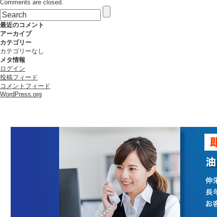
Comments are closed.
制
御
器
最近のコメント
工
アーカイブ
株
カテゴリー
式
カテゴリーなし
会
メタ情報
社
ログイン
は
投稿フィード
コメントフィード
WordPress.org