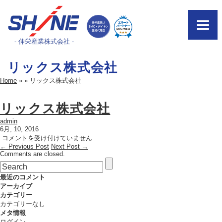
- 伸栄産業株式会社 -
リックス株式会社
Home
»
»
リックス株式会社
リックス株式会社
admin
6月, 10, 2016
リ
コメントを受け付けていません
← Previous Post
ッ
Next Post →
Comments are closed.
ク
ス
株
最近のコメント
式
アーカイブ
会
カテゴリー
社
カテゴリーなし
は
メタ情報
ログイン