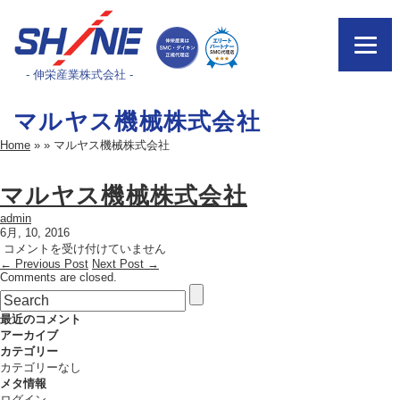
- 伸栄産業株式会社 -
マルヤス機械株式会社
Home
»
»
マルヤス機械株式会社
マルヤス機械株式会社
admin
6月, 10, 2016
マ
コメントを受け付けていません
← Previous Post
ル
Next Post →
Comments are closed.
ヤ
ス
機
最近のコメント
械
アーカイブ
株
カテゴリー
式
カテゴリーなし
会
メタ情報
社
ログイン