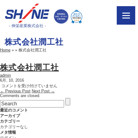
- 伸栄産業株式会社 -
株式会社潤工社
Home
»
»
株式会社潤工社
株式会社潤工社
admin
6月, 10, 2016
株
コメントを受け付けていません
← Previous Post
式
Next Post →
Comments are closed.
会
社
潤
最近のコメント
工
アーカイブ
社
カテゴリー
は
カテゴリーなし
メタ情報
ログイン