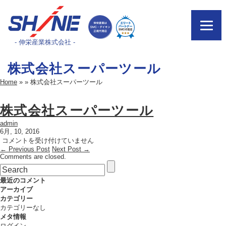
- 伸栄産業株式会社 -
株式会社スーパーツール
Home
»
»
株式会社スーパーツール
株式会社スーパーツール
admin
6月, 10, 2016
株
コメントを受け付けていません
← Previous Post
式
Next Post →
Comments are closed.
会
社
ス
最近のコメント
ー
アーカイブ
パ
カテゴリー
ー
カテゴリーなし
ツ
メタ情報
ー
ログイン