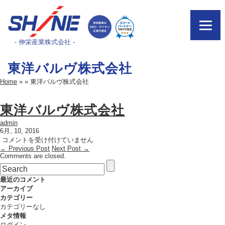
- 伸栄産業株式会社 -
東洋バルヴ株式会社
Home
»
»
東洋バルヴ株式会社
東洋バルヴ株式会社
admin
6月, 10, 2016
東
コメントを受け付けていません
← Previous Post
洋
Next Post →
Comments are closed.
バ
ル
ヴ
最近のコメント
株
アーカイブ
式
カテゴリー
会
カテゴリーなし
社
メタ情報
は
ログイン