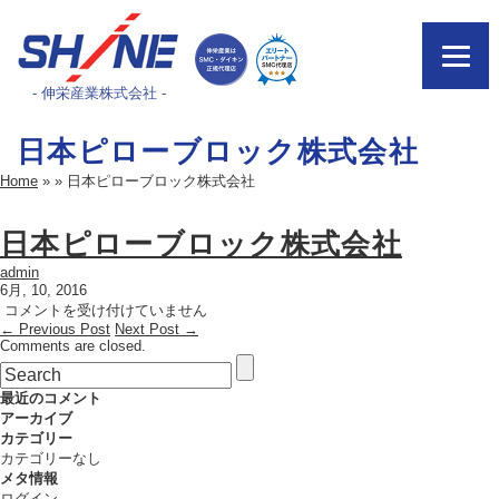
- 伸栄産業株式会社 -
日本ピローブロック株式会社
Home
»
»
日本ピローブロック株式会社
日本ピローブロック株式会社
admin
6月, 10, 2016
日
コメントを受け付けていません
← Previous Post
本
Next Post →
Comments are closed.
ピ
ロ
ー
最近のコメント
ブ
アーカイブ
ロ
カテゴリー
ッ
カテゴリーなし
ク
メタ情報
株
ログイン